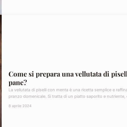
Come si prepara una vellutata di pisel
pane?
La vellutata di piselli con menta è una ricetta semplice e raffi
pranzo domenicale. Si tratta di un piatto saporito e nutriente, 
8 aprile 2024