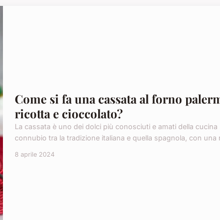
Come si fa una cassata al forno paler
ricotta e cioccolato?
La cassata è uno dei dolci più conosciuti e amati della cucina 
connubio tra la tradizione italiana e quella spagnola, con una ric
8 aprile 2024