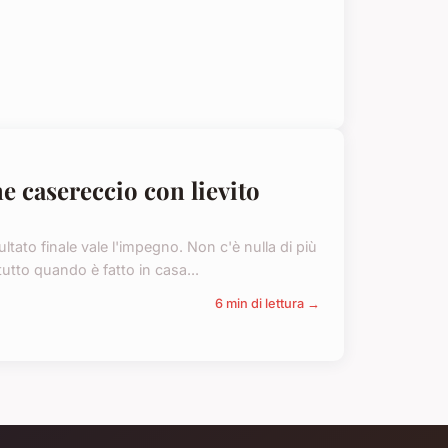
ne casereccio con lievito
ltato finale vale l'impegno. Non c'è nulla di più
tto quando è fatto in casa...
6 min di lettura →