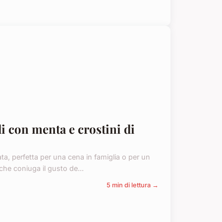
li con menta e crostini di
nata, perfetta per una cena in famiglia o per un
che coniuga il gusto de...
5 min di lettura →