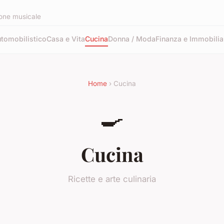
zione musicale
tomobilistico
Casa e Vita
Cucina
Donna / Moda
Finanza e Immobilia
Home
› Cucina
🍳
Cucina
Ricette e arte culinaria