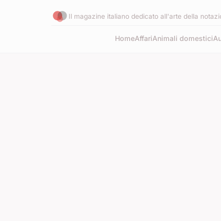
Il magazine italiano dedicato all'arte della nota
Home
Affari
Animali domestici
Au