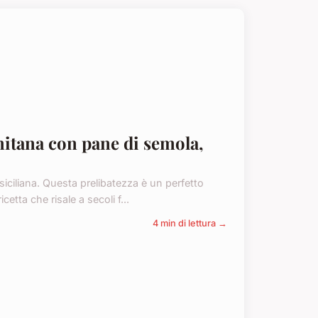
mitana con pane di semola,
siciliana. Questa prelibatezza è un perfetto
etta che risale a secoli f...
4 min di lettura →