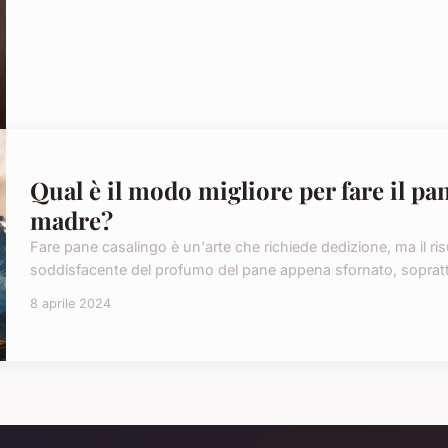
Qual è il modo migliore per fare il pa
madre?
Fare pane casalingo è un'arte che richiede dedizione, ma il risu
soddisfacente del profumo del pane appena sfornato, soprattu
8 aprile 2024