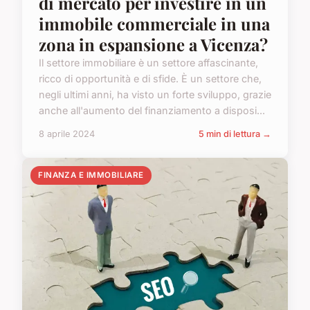
di mercato per investire in un
immobile commerciale in una
zona in espansione a Vicenza?
Il settore immobiliare è un settore affascinante,
ricco di opportunità e di sfide. È un settore che,
negli ultimi anni, ha visto un forte sviluppo, grazie
anche all'aumento del finanziamento a disposi...
8 aprile 2024
5 min di lettura →
FINANZA E IMMOBILIARE