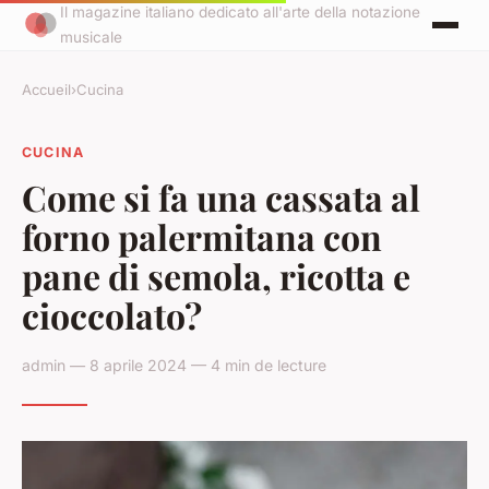
Il magazine italiano dedicato all'arte della notazione
musicale
Accueil
›
Cucina
CUCINA
Come si fa una cassata al
forno palermitana con
pane di semola, ricotta e
cioccolato?
admin — 8 aprile 2024 — 4 min de lecture