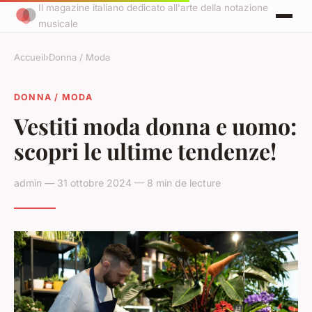
Il magazine italiano dedicato all'arte della notazione
musicale
Accueil
›
Donna / Moda
DONNA / MODA
Vestiti moda donna e uomo:
scopri le ultime tendenze!
admin — 31 ottobre 2024 — 8 min de lecture