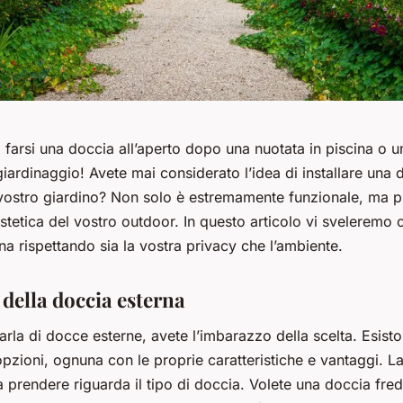
farsi una doccia all’aperto dopo una nuotata in piscina o u
giardinaggio! Avete mai considerato l’idea di installare una 
 vostro giardino? Non solo è estremamente funzionale, ma 
’estetica del vostro outdoor. In questo articolo vi sveleremo
una rispettando sia la vostra privacy che l’ambiente.
 della doccia esterna
rla di docce esterne, avete l’imbarazzo della scelta. Esiston
pzioni, ognuna con le proprie caratteristiche e vantaggi. L
 prendere riguarda il tipo di doccia. Volete una doccia fre