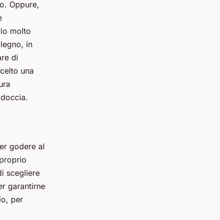
to. Oppure,
e
rio molto
legno, in
are di
scelto una
ura
 doccia.
er godere al
proprio
di scegliere
er garantirne
io, per