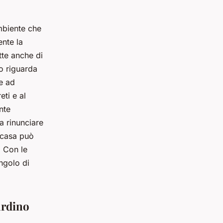
ambiente che
ente la
tte anche di
to riguarda
te ad
eti e al
nte
a rinunciare
i casa può
. Con le
ngolo di
ardino