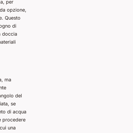
da, per
nda opzione,
e. Questo
sogno di
a doccia
ateriali
a, ma
nte
angolo del
ata, se
nto di acqua
te procedere
 cui una