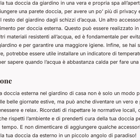
la tua doccia da giardino in una vera e propria spa all’aper
iungere una parete doccia, per avere un po’ più di privacy 
l resto del giardino dagli schizzi d’acqua. Un altro accesso
avimento per doccia esterna. Questo può essere realizzato in 
ltri materiali resistenti all’acqua, ed è fondamentale per evit
giardino e per garantire una maggiore igiene. Infine, se hai 
e, potrebbe essere utile installare un indicatore di temperat
 per sapere quando l’acqua è abbastanza calda per fare una
ione
na doccia esterna nel giardino di casa non è solo un modo p
le belle giornate estive, ma può anche diventare un vero e 
nessere e relax. Ricordati di rispettare le normative locali, 
he rispetti l’ambiente e di prenderti cura della tua doccia p
el tempo. E non dimenticare di aggiungere qualche accessor
la tua doccia da esterno in un piccolo angolo di paradiso!