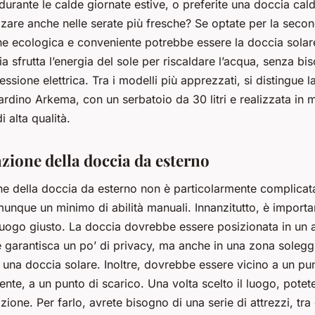
 durante le calde giornate estive, o preferite una doccia cal
izzare anche nelle serate più fresche? Se optate per la seco
ne ecologica e conveniente potrebbe essere la doccia solar
ia sfrutta l’energia del sole per riscaldare l’acqua, senza bi
ssione elettrica. Tra i modelli più apprezzati, si distingue l
ardino Arkema, con un serbatoio da 30 litri e realizzata in m
di alta qualità.
azione della doccia da esterno
one della doccia da esterno non è particolarmente complicat
unque un minimo di abilità manuali. Innanzitutto, è importa
 luogo giusto. La doccia dovrebbe essere posizionata in un 
 garantisca un po’ di privacy, ma anche in una zona soleggi
 una doccia solare. Inoltre, dovrebbe essere vicino a un pu
ente, a un punto di scarico. Una volta scelto il luogo, pote
azione. Per farlo, avrete bisogno di una serie di attrezzi, tra