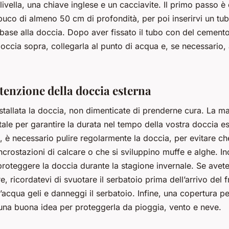
a livella, una chiave inglese e un cacciavite. Il primo passo è 
buco di almeno 50 cm di profondità, per poi inserirvi un tu
base alla doccia. Dopo aver fissato il tubo con del cemento
doccia sopra, collegarla al punto di acqua e, se necessario, 
enzione della doccia esterna
stallata la doccia, non dimenticate di prenderne cura. La 
le per garantire la durata nel tempo della vostra doccia es
 è necessario pulire regolarmente la doccia, per evitare ch
ncrostazioni di calcare o che si sviluppino muffe e alghe. Ino
roteggere la doccia durante la stagione invernale. Se avete
e, ricordatevi di svuotare il serbatoio prima dell’arrivo del 
l’acqua geli e danneggi il serbatoio. Infine, una copertura p
una buona idea per proteggerla da pioggia, vento e neve.