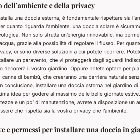
to dell’ambiente e della privacy
stalla una doccia esterna, è fondamentale rispettare sia l’
Per quanto riguarda l’ambiente, una doccia solare è sicuram
cologica. Non solo sfrutta un’energia rinnovabile, ma perme
acqua, grazie alla possibilità di regolare il flusso. Per quan
ivacy, ci sono diverse soluzioni a cui potete ricorrere. Pote
allare un paravento, che vi proteggerà dagli sguardi indiscr
o decorerà il vostro giardino. Oppure potete optare per pia
o canne di bambù, che creeranno una barriera naturale senz
. In conclusione, installare una doccia esterna nel giardino d
tima idea per godere al massimo delle belle giornate estive
rtezze e un po’ di manutenzione, avrete a disposizione un a
ssere che rispetta sia la vostra privacy che l’ambiente.
e e permessi per installare una doccia in gi