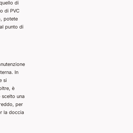
quello di
bo di PVC
, potete
al punto di
manutenzione
terna. In
e si
ltre, è
 scelto una
freddo, per
er la doccia