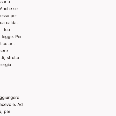
ssario
. Anche se
messo per
qua calda,
il tuo
a legge. Per
icolari.
sere
ti, sfrutta
nergia
 aggiungere
iacevole. Ad
o, per