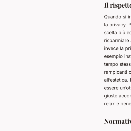
Il rispet
Quando si in
la privacy. 
scelta più e
risparmiare 
invece la pr
esempio inst
tempo stess
rampicanti 
all’estetica
essere un’ot
giuste acco
relax e bene
Normativ