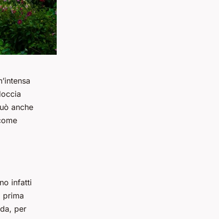
n’intensa
doccia
può anche
 come
o infatti
a prima
dda, per