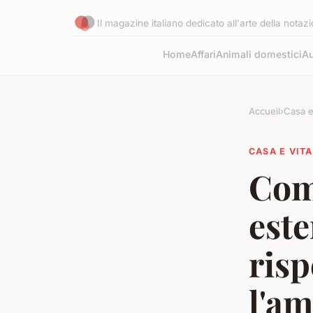
Il magazine italiano dedicato all'arte della nota
Home
Affari
Animali domestici
Au
Accueil
›
Casa e
CASA E VITA
Come
este
risp
l'am