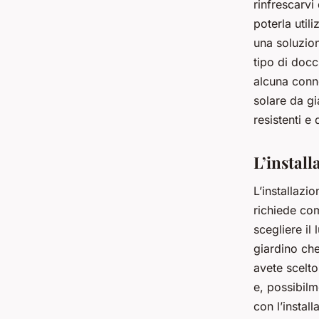
rinfrescarvi
poterla util
una soluzio
tipo di docc
alcuna conne
solare da gi
resistenti e 
L’install
L’installazi
richiede com
scegliere il
giardino che
avete scelto
e, possibilm
con l’install