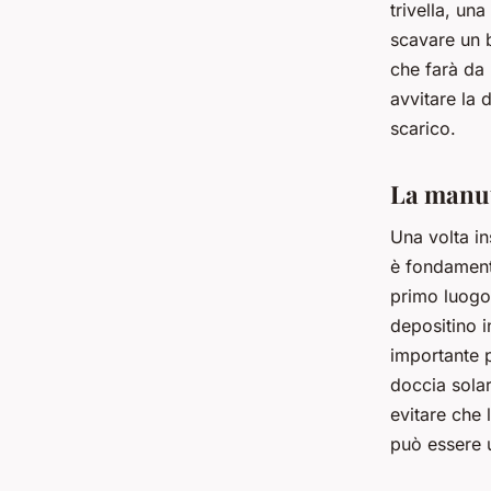
trivella, un
scavare un 
che farà da 
avvitare la 
scarico.
La manut
Una volta in
è fondamenta
primo luogo,
depositino i
importante p
doccia solar
evitare che 
può essere 