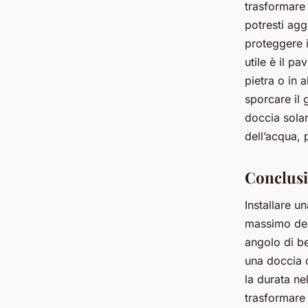
trasformare 
potresti agg
proteggere i
utile è il p
pietra o in a
sporcare il 
doccia solar
dell’acqua,
Conclus
Installare u
massimo del
angolo di be
una doccia c
la durata n
trasformare 