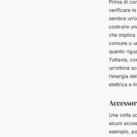
Prima di com
verificare l
sembra un’o
costruire un
che implica 
comune o un 
quanto rigua
Tuttavia, c
un’ottima sc
l’energia de
elettrica e l
Accessori
Una volta sc
alcuni acces
esempio, pot