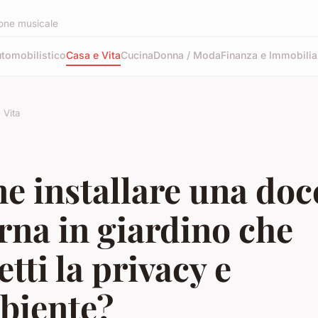
zione musicale
tomobilistico
Casa e Vita
Cucina
Donna / Moda
Finanza e Immobilia
 Vita
 installare una doc
rna in giardino che
etti la privacy e
biente?