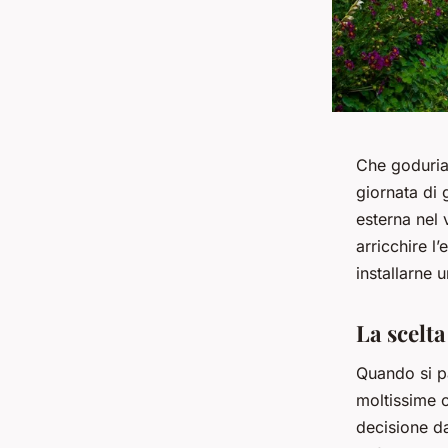
Che goduria 
giornata di 
esterna nel
arricchire l
installarne 
La scelta
Quando si pa
moltissime o
decisione da