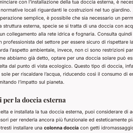
inciare con l’installazione della tua doccia esterna, è nece
e normative locali riguardanti le costruzioni nel tuo giardino
perazione semplice, è possibile che sia necessario un per
a struttura esterna, specie se si tratta di una doccia con ac
un collegamento alla rete idrica e fognaria. Consulta quindi 
professionista del settore per essere sicuro di rispettare l
rda l’aspetto ambientale, invece, non ci sono restrizioni part
ome abbiamo già detto, optare per una doccia solare può es
elta dal punto di vista ecologico. Questo tipo di doccia, infat
l sole per riscaldare l’acqua, riducendo così il consumo di e
imitando l’impatto sul pianeta.
 per la doccia esterna
elta e installata la tua doccia esterna, puoi considerare di
sori per renderla ancora più funzionale ed esteticamente p
resti installare una
colonna doccia
con getti idromassaggi