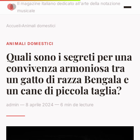
Il magazine italiano dedicato all'arte della notazione
musicale
Accueil
›
Animali domestici
ANIMALI DOMESTICI
Quali sono i segreti per una
convivenza armoniosa tra
un gatto di razza Bengala e
un cane di piccola taglia?
admin — 8 aprile 2024 — 6 min de lecture